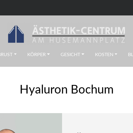
BRUST
KÖRPER
GESICHT
KOSTEN
B
Hyaluron Bochum