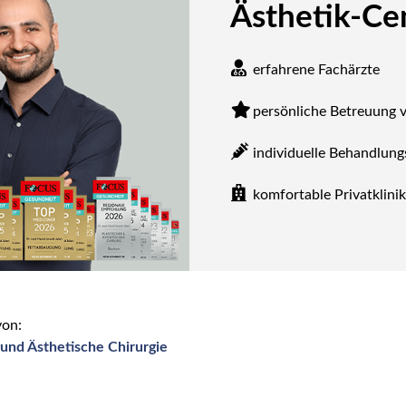
Ästhetik-C
erfahrene Fachärzte
persönliche Betreuung 
individuelle Behandlun
komfortable Privatklini
von:
e und Ästhetische Chirurgie