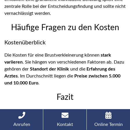
zentrale Rolle bei der Entscheidungsfindung und sollte nicht
vernachlässigt werden.
Häufige Fragen zu den Kosten
Kostenüberblick
Die Kosten für eine Brustverkleinerung können
stark
variieren
. Sie hängen von verschiedenen Faktoren ab. Dazu
gehören der
Standort der Klinik
und die
Erfahrung des
Arztes
. Im Durchschnitt liegen die
Preise zwischen 5.000
und 10.000 Euro
.
Fazit
Die Brustverkleinerung ist ein bedeutender Eingriff für viele
Frauen. Die
Kosten variieren je nach Klinik
und Umfang
Anrufen
Kontakt
Online Termin
des Eingriffs. Dabei spielen auch die Technik und die