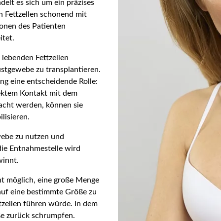
delt es sich um ein präzises
 Fettzellen schonend mit
ionen des Patienten
itet.
 lebenden Fettzellen
ustgewebe zu transplantieren.
ung eine entscheidende Rolle:
rektem Kontakt mit dem
cht werden, können sie
lisieren.
webe zu nutzen und
 die Entnahmestelle wird
winnt.
cht möglich, eine große Menge
 auf eine bestimmte Größe zu
tzellen führen würde. In dem
öße zurück schrumpfen.