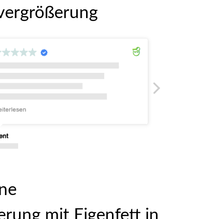
tvergrößerung
ine
rung mit Eigenfett in