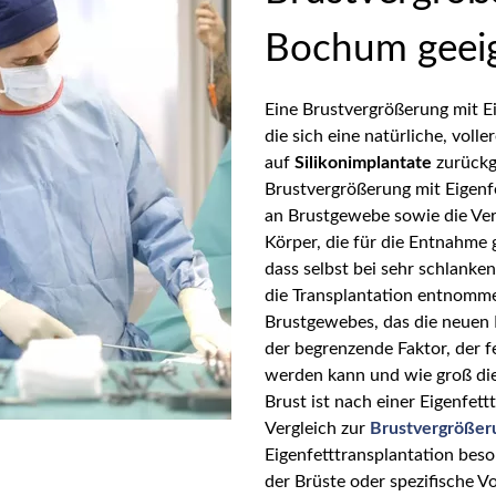
Bochum geei
Eine
Brustvergrößerung mit Eig
die sich eine natürliche, vol
auf
Silikonimplantate
zurückg
Brustvergrößerung mit Eigenf
an Brustgewebe sowie die Verf
Körper, die für die Entnahme 
dass selbst bei sehr schlanke
die Transplantation entnomm
Brustgewebes, das die neuen F
der begrenzende Faktor, der fe
werden kann und wie groß die 
Brust ist nach einer Eigenfett
Vergleich zur
Brustvergrößer
Eigenfetttransplantation bes
der Brüste oder spezifische V