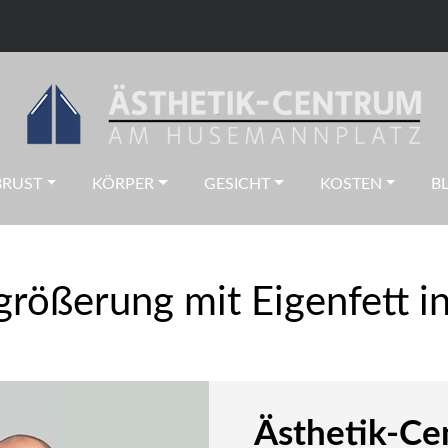
BRUST
KÖRPER
GESICHT
KOSTEN
B
größerung mit Eigenfett 
Ästhetik-C