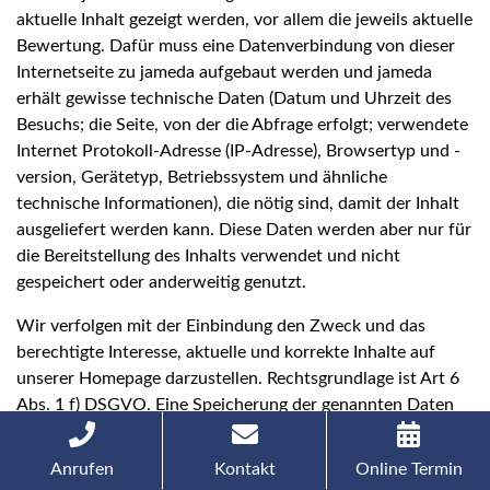
aktuelle Inhalt gezeigt werden, vor allem die jeweils aktuelle
Bewertung. Dafür muss eine Datenverbindung von dieser
Internetseite zu jameda aufgebaut werden und jameda
erhält gewisse technische Daten (Datum und Uhrzeit des
Besuchs; die Seite, von der die Abfrage erfolgt; verwendete
Internet Protokoll-Adresse (IP-Adresse), Browsertyp und -
version, Gerätetyp, Betriebssystem und ähnliche
technische Informationen), die nötig sind, damit der Inhalt
ausgeliefert werden kann. Diese Daten werden aber nur für
die Bereitstellung des Inhalts verwendet und nicht
gespeichert oder anderweitig genutzt.
Wir verfolgen mit der Einbindung den Zweck und das
berechtigte Interesse, aktuelle und korrekte Inhalte auf
unserer Homepage darzustellen. Rechtsgrundlage ist Art 6
Abs. 1 f) DSGVO. Eine Speicherung der genannten Daten
erfolgt durch uns aufgrund dieser Einbindung nicht.
Anrufen
Kontakt
Online Termin
Weitere Informationen zur Datenverarbeitung durch